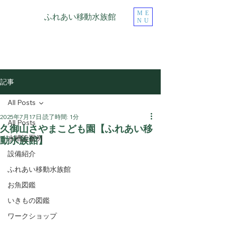
ME
ふれあい移動水族館
NU
記事
All Posts
2025年7月17日
読了時間: 1分
All Posts
久御山さやまこども園【ふれあい移
動水族館】
水槽設置例
設備紹介
ふれあい移動水族館
お魚図鑑
いきもの図鑑
ワークショップ