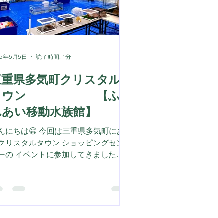
りなど、ぜひお気軽にお問い合わせ下
い😆🐠
25年5月5日
読了時間: 1分
三重県多気町クリスタル
タウン 【ふ
れあい移動水族館】
んにちは😀 今回は三重県多気町にあ
リスタルタウン ショッピングセン
ーの イベントに参加してきました。
クガメはいつもどこでも人気です。
初は恐る恐る触ってた子も、最後はに
こり笑顔でした。☺️ ウナギのタッチ
ールは大盛り上がり！ 図鑑で見るだ
じゃない本物の感触は忘れられない思