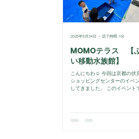
2025年5月24日
読了時間: 1分
MOMOテラス 【
い移動水族館】
こんにちわ☺️ 今回は京都の伏
ショッピングセンターのイベ
してきました。 このイベント
見え！私たちのノボリです。 
きております。 フトアゴヒゲ
紅丸くんです。 この子もこの
がデビュー戦だったんじゃな
２０２５年のふれあい移動水
どんパワーアップして、 メニ