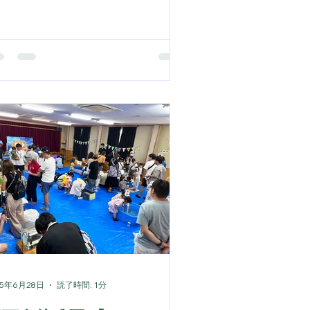
場後の写真が全く撮れてなかったみた
です。。。 なので、いつもはブログ
載せてない設営の場面の紹介です。
ント張って 水槽に連れてきたお魚た
の袋をドボン。 袋の中の水の温度
、持ってきた海水や淡水の温度を合わ
ます。 30分ほど慣らした後、お魚の
を開きます。 日光で温度が上がりす
ないように水槽に簾を被せて、 爬虫
たちも日除けの幕をかぶってますね。
とはバナーを張って、イベント開始と
客さんを待ちます。 良い天気に恵ま
て、お客さんもノリのいい方ばかりで
ても楽しいイベントになりました！
予算に合わせて最良のプランをご提案
せていただきます！ お気軽にお問い
わせください😊
25年6月28日
読了時間: 1分