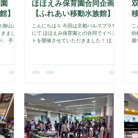
も園
ほほえみ保育園合同企画
双
館】
【ふれあい移動水族館】
久御山さ
こんにちは☺️ 今回は京都パルスプラザ
こ
てきまし
にて ほほえみ保育園との合同でイベン
幼
が、 手を
トを開催させていただきました！ ほほ
麗
「おもしろ
えみ保育園の保育士さん達のお店も出
よ
ツンツン
て、会場は大盛り上がりでした！ 広い
ふ
に、子ども
会場を活かしたタッチプールやゲームコ
で
はじめて
ーナーなど、 私たちスタッフも全力で
し
ね。 ゆっ
楽しませていただきました！ ご来場い
海
る子ども達
ただいた皆様、 そして素晴らしい企画
ヤ
 今回もた
を共に作り上げてくださったほほえみ保
め
、私たちも
育園の皆様、 ほんとうにありがとうご
手
 ふれあ
ざいました！ これからも私たちは、生
ん
談やお見積
き物たちと一緒にたくさんの笑顔を届け
ド
合わせくだ
にまいります！ ご予算に合わせて最良
こ
のプランをご提案させていただきます！
笑
お気軽にお問い合わせ下さい😊
あ