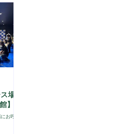
りの定番
い
クターフィ
に
ーが揃っ
て
最良のプ
お
す！ お
 今回も
もらえまし
う御座い
ース場
館】
場にお呼び