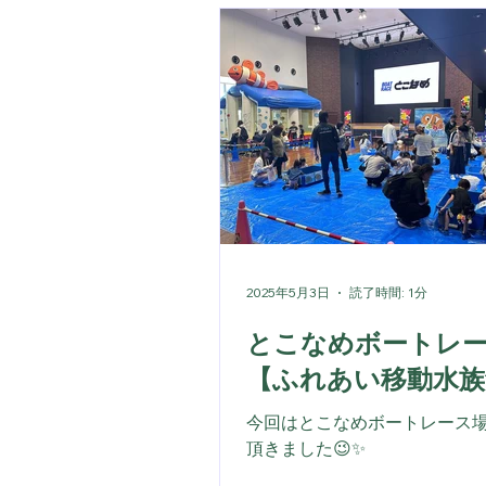
実してきていますよ☺️。 お祭
の金魚すくいや、大人気のド
ッシュなど たくさんのメニュ
ています。 ご予算に合わせて
ランをご提案させていただきま
気軽にお問い合わせください😊
たくさんの子ども達に喜んで
た。 ご来場いただきありがと
ました！
2025年5月3日
読了時間: 1分
とこなめボートレ
【ふれあい移動水族
今回はとこなめボートレース
頂きました😉✨