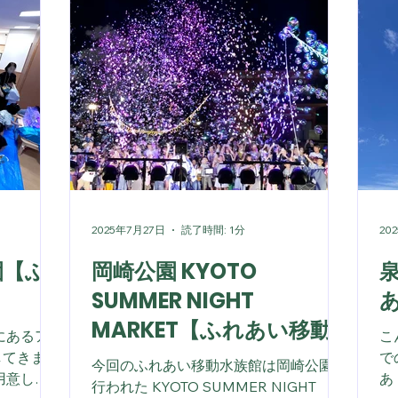
2025年7月27日
読了時間: 1分
20
岡崎公園 KYOTO
SUMMER NIGHT
MARKET【ふれあい移動
にあるア
こ
水族館】
してきまし
で
今回のふれあい移動水族館は岡崎公園で
用意して
あ
行われた KYOTO SUMMER NIGHT