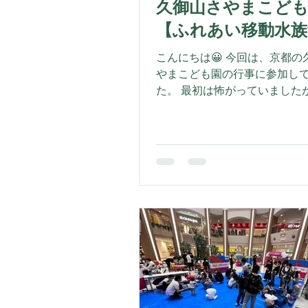
久御山さやまこど
【ふれあい移動水族
こんにちは😀 今回は、京都の
やまこども園の行事に参加し
た。 最初は怖がっていました
入れると「くすぐったい！」
いよ」と笑顔が連鎖！ お魚が
とつついてくる不思議な感覚
達は夢中になっていました！ 
みるリクガメ！ 石みたいだよ
くり動くカメをジッとみつめ
が、 とても可愛かったです！
くさんの方に喜んでいただき
たくさんの元気を頂けました！
い移動水族館についてのご相
りなど、ぜひお気軽にお問い
さい🐠