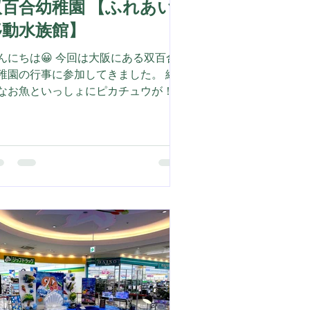
百合幼稚園 【ふれあい
移動水族館】
んにちは😀 今回は大阪にある双百合
稚園の行事に参加してきました。 綺
なお魚といっしょにピカチュウが！
くみるとゲンガーもいますね。 今、
れあい移動水族館のオジサンたちの間
、 ポケモンGOが流行ってるので、話
かけてくれたら盛り上がるかもね。
水浴場ではなかなか見れない大きさの
ドカリ。 男の子に大人気です。 はじ
てのネコザメのタッチ！ 泣かずに上
にできました。 貴重な体験にお父さ
も大喜びでした！ 大きなリクガメに
キドキ！ 最後は勇気を出して撫でる
とができました。 今回もたくさんの
顔を出会うことができました。 ふれ
い移動水族館についてのご相談やお見