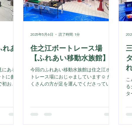
積
さ
2025年5月6日
読了時間: 1分
20
ふれあ
住之江ボートレース場
【ふれあい移動水族館】
見にある
今回のふれあい移動水族館は住之江ボー
ントに参加
トレース場におじゃましています☺️ た
こ
で初お目
くさんの方が足を運んでくださっていま
るク
可愛くで
す🐠✨
タ
トカゲの
リ
イベント
最
いかな？
っ
族館はどん
プ
ューが充
け