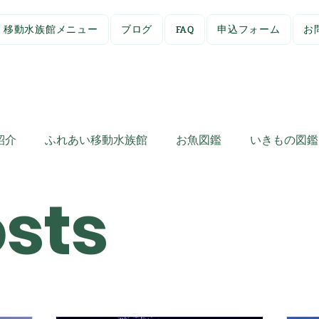
移動水族館メニュー
ブログ
FAQ
申込フォーム
お
紹介
ふれあい移動水族館
お魚図鑑
いきもの図鑑
osts