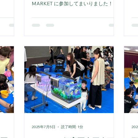
ちゃくち
開
MARKET に参加してまいりました！
みる爬虫
い
ゲーム
に
演出させて
テ
ても喜ん
ち
育園でも
と
目玉を探し
せ
ひお気軽
袋
に合わせ
ぎ
！
類
あ
お
れ
と
ご
さ
合
2025年7月5日
読了時間: 1分
20